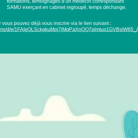
formations, témoignages d’un médecin correspondant
SAMU exerçant en cabinet regroupé, temps déchange.
 vous pouvez déjà vous inscrire via le lien suivant :
/forms/d/e/1FAIpQLSckgkuMpj7jMqPaXnQQ7pImtuq1GVBslW65