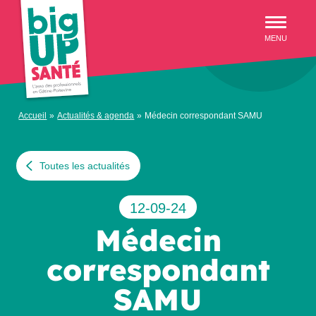
Aller au menu
MENU
Accueil
»
Actualités & agenda
»
Médecin correspondant SAMU
Toutes les actualités
12-09-24
Médecin
correspondant
SAMU