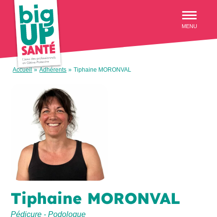
Aller au menu
MENU
Accueil
»
Adhérents
»
Tiphaine MORONVAL
Tiphaine MORONVAL
Pédicure - Podologue