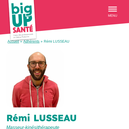
Aller au menu
MENU
Accueil
»
Adhérents
»
Rémi LUSSEAU
Rémi LUSSEAU
Masseur-kinésithérapeute