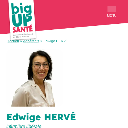
Aller au menu
MENU
Accueil
»
Adhérents
»
Edwige HERVÉ
Edwige HERVÉ
Infirmière libérale